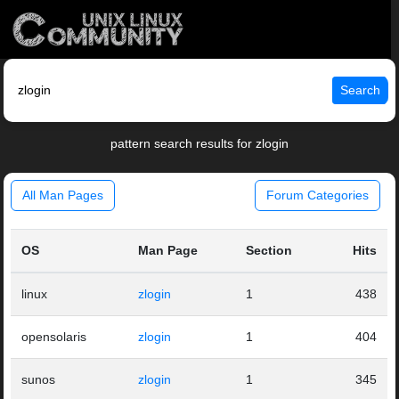
Search
pattern search results for zlogin
All Man Pages
Forum Categories
OS
Man Page
Section
Hits
linux
zlogin
1
438
opensolaris
zlogin
1
404
sunos
zlogin
1
345