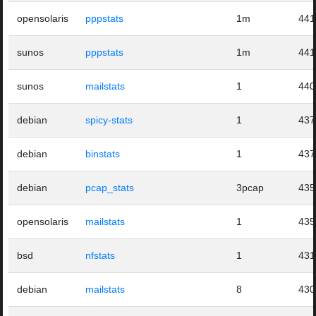
opensolaris
pppstats
1m
441
sunos
pppstats
1m
441
sunos
mailstats
1
440
debian
spicy-stats
1
437
debian
binstats
1
437
debian
pcap_stats
3pcap
435
opensolaris
mailstats
1
435
bsd
nfstats
1
431
debian
mailstats
8
430