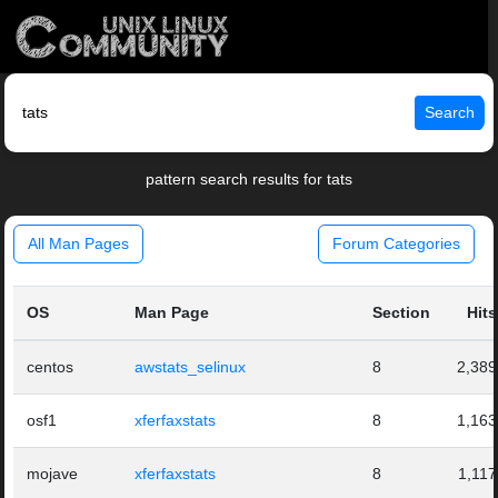
Search
pattern search results for tats
All Man Pages
Forum Categories
OS
Man Page
Section
Hits
centos
awstats_selinux
8
2,389
osf1
xferfaxstats
8
1,163
mojave
xferfaxstats
8
1,117