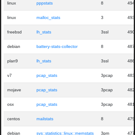
linux
pppstats
8
494
linux
malloc_stats
3
493
freebsd
lh_stats
3ssl
490
debian
battery-stats-collector
8
487
plan9
lh_stats
3ssl
486
v7
pcap_stats
3pcap
483
mojave
pcap_stats
3pcap
482
osx
pcap_stats
3pcap
481
centos
mailstats
8
479
debian
sys::statistics::linux::memstats
3pm
477