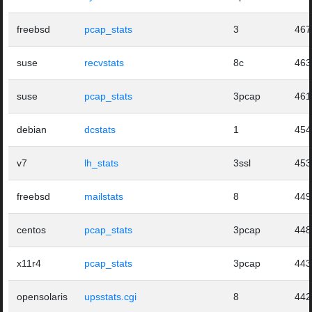
freebsd
pcap_stats
3
467
suse
recvstats
8c
463
suse
pcap_stats
3pcap
461
debian
dcstats
1
454
v7
lh_stats
3ssl
453
freebsd
mailstats
8
449
centos
pcap_stats
3pcap
448
x11r4
pcap_stats
3pcap
443
opensolaris
upsstats.cgi
8
442