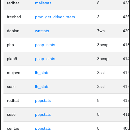
redhat
mailstats
8
428
freebsd
pmc_get_driver_stats
3
426
debian
wnstats
7wn
420
php
pcap_stats
3pcap
415
plan9
pcap_stats
3pcap
414
mojave
lh_stats
3ssl
412
suse
lh_stats
3ssl
412
redhat
pppstats
8
412
suse
pppstats
8
411
centos
pppstats
8
408