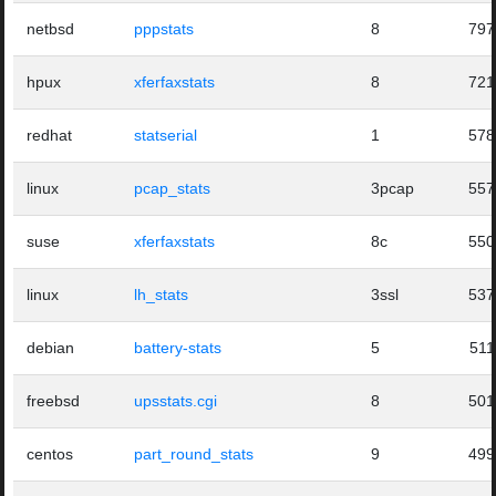
netbsd
pppstats
8
797
hpux
xferfaxstats
8
721
redhat
statserial
1
578
linux
pcap_stats
3pcap
557
suse
xferfaxstats
8c
550
linux
lh_stats
3ssl
537
debian
battery-stats
5
511
freebsd
upsstats.cgi
8
501
centos
part_round_stats
9
499