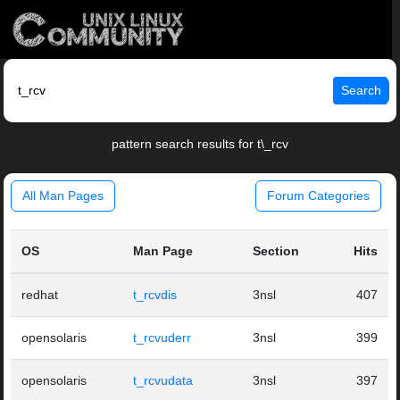
Search
pattern search results for t\_rcv
All Man Pages
Forum Categories
OS
Man Page
Section
Hits
redhat
t_rcvdis
3nsl
407
opensolaris
t_rcvuderr
3nsl
399
opensolaris
t_rcvudata
3nsl
397