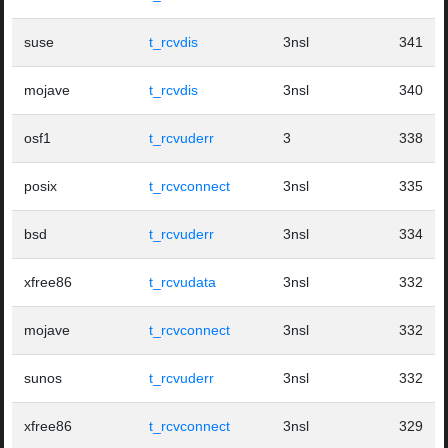
suse
t_rcvdis
3nsl
341
mojave
t_rcvdis
3nsl
340
osf1
t_rcvuderr
3
338
posix
t_rcvconnect
3nsl
335
bsd
t_rcvuderr
3nsl
334
xfree86
t_rcvudata
3nsl
332
mojave
t_rcvconnect
3nsl
332
sunos
t_rcvuderr
3nsl
332
xfree86
t_rcvconnect
3nsl
329