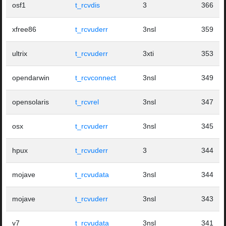
osf1
t_rcvdis
3
366
xfree86
t_rcvuderr
3nsl
359
ultrix
t_rcvuderr
3xti
353
opendarwin
t_rcvconnect
3nsl
349
opensolaris
t_rcvrel
3nsl
347
osx
t_rcvuderr
3nsl
345
hpux
t_rcvuderr
3
344
mojave
t_rcvudata
3nsl
344
mojave
t_rcvuderr
3nsl
343
v7
t_rcvudata
3nsl
341