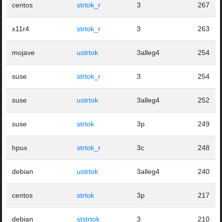
centos
strtok_r
3
267
x11r4
strtok_r
3
263
mojave
ustrtok
3alleg4
254
suse
strtok_r
3
254
suse
ustrtok
3alleg4
252
suse
strtok
3p
249
hpux
strtok_r
3c
248
debian
ustrtok
3alleg4
240
centos
strtok
3p
217
debian
ststrtok
3
210