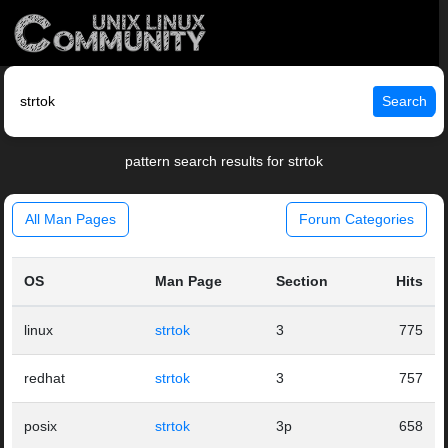
Search
pattern search results for strtok
All Man Pages
Forum Categories
OS
Man Page
Section
Hits
linux
strtok
3
775
redhat
strtok
3
757
posix
strtok
3p
658