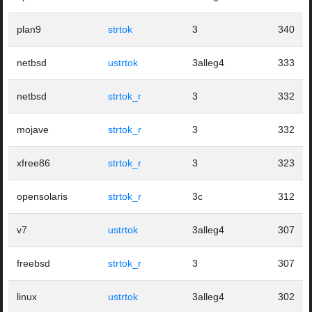
plan9
strtok
3
340
netbsd
ustrtok
3alleg4
333
netbsd
strtok_r
3
332
mojave
strtok_r
3
332
xfree86
strtok_r
3
323
opensolaris
strtok_r
3c
312
v7
ustrtok
3alleg4
307
freebsd
strtok_r
3
307
linux
ustrtok
3alleg4
302