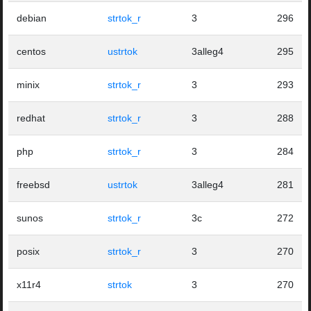
debian
strtok_r
3
296
centos
ustrtok
3alleg4
295
minix
strtok_r
3
293
redhat
strtok_r
3
288
php
strtok_r
3
284
freebsd
ustrtok
3alleg4
281
sunos
strtok_r
3c
272
posix
strtok_r
3
270
x11r4
strtok
3
270