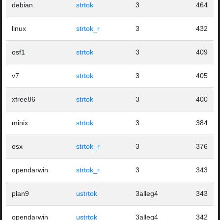
debian
strtok
3
464
linux
strtok_r
3
432
osf1
strtok
3
409
v7
strtok
3
405
xfree86
strtok
3
400
minix
strtok
3
384
osx
strtok_r
3
376
opendarwin
strtok_r
3
343
plan9
ustrtok
3alleg4
343
opendarwin
ustrtok
3alleg4
342