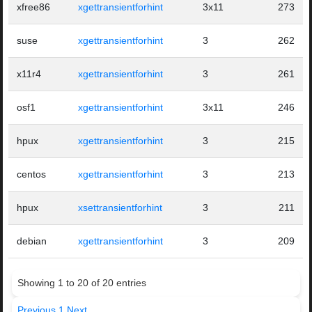
xfree86
xgettransientforhint
3x11
273
suse
xgettransientforhint
3
262
x11r4
xgettransientforhint
3
261
osf1
xgettransientforhint
3x11
246
hpux
xgettransientforhint
3
215
centos
xgettransientforhint
3
213
hpux
xsettransientforhint
3
211
debian
xgettransientforhint
3
209
Showing 1 to 20 of 20 entries
Previous
1
Next