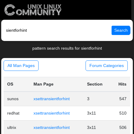
Search
pattern search results for sientforhint
All Man Pages
Forum Categories
OS
Man Page
Section
Hits
sunos
xsettransientforhint
3
547
redhat
xsettransientforhint
3x11
510
ultrix
xsettransientforhint
3x11
506