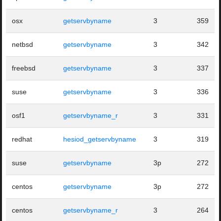
osx
getservbyname
3
359
netbsd
getservbyname
3
342
freebsd
getservbyname
3
337
suse
getservbyname
3
336
osf1
getservbyname_r
3
331
redhat
hesiod_getservbyname
3
319
suse
getservbyname
3p
272
centos
getservbyname
3p
272
centos
getservbyname_r
3
264