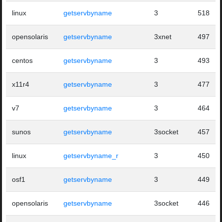
linux
getservbyname
3
518
opensolaris
getservbyname
3xnet
497
centos
getservbyname
3
493
x11r4
getservbyname
3
477
v7
getservbyname
3
464
sunos
getservbyname
3socket
457
linux
getservbyname_r
3
450
osf1
getservbyname
3
449
opensolaris
getservbyname
3socket
446