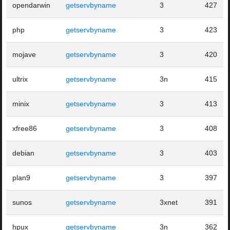
opendarwin
getservbyname
3
427
php
getservbyname
3
423
mojave
getservbyname
3
420
ultrix
getservbyname
3n
415
minix
getservbyname
3
413
xfree86
getservbyname
3
408
debian
getservbyname
3
403
plan9
getservbyname
3
397
sunos
getservbyname
3xnet
391
hpux
getservbyname
3n
362