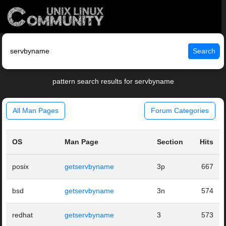
Search
pattern search results for servbyname
All Man Pages
Forum Categories
OS
Man Page
Section
Hits
posix
getservbyname
3p
667
bsd
getservbyname
3n
574
redhat
getservbyname
3
573