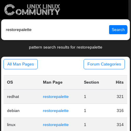
Search
pattern search results for restorepalette
All Man Pages
Forum Categories
OS
Man Page
Section
Hits
redhat
restorepalette
1
321
debian
restorepalette
1
316
linux
restorepalette
1
314