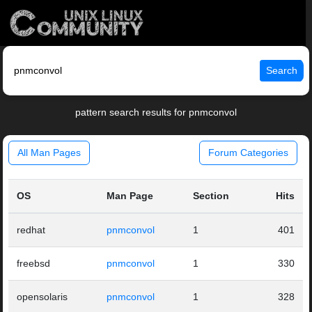
Search
pattern search results for pnmconvol
All Man Pages
Forum Categories
OS
Man Page
Section
Hits
redhat
pnmconvol
1
401
freebsd
pnmconvol
1
330
opensolaris
pnmconvol
1
328