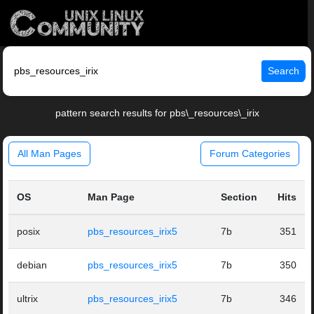
Search
pattern search results for pbs\_resources\_irix
All Man Pages
Forum Categories
OS
Man Page
Section
Hits
posix
pbs_resources_irix5
7b
351
debian
pbs_resources_irix5
7b
350
ultrix
pbs_resources_irix5
7b
346