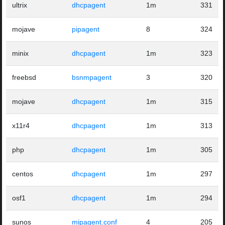
ultrix
dhcpagent
1m
331
mojave
pipagent
8
324
minix
dhcpagent
1m
323
freebsd
bsnmpagent
3
320
mojave
dhcpagent
1m
315
x11r4
dhcpagent
1m
313
php
dhcpagent
1m
305
centos
dhcpagent
1m
297
osf1
dhcpagent
1m
294
sunos
mipagent.conf
4
205