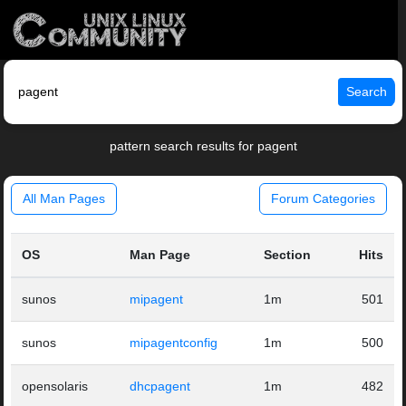
Search
pattern search results for pagent
All Man Pages
Forum Categories
OS
Man Page
Section
Hits
sunos
mipagent
1m
501
sunos
mipagentconfig
1m
500
opensolaris
dhcpagent
1m
482