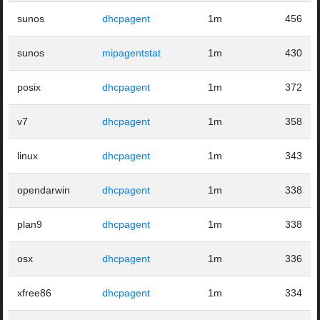
sunos
dhcpagent
1m
456
sunos
mipagentstat
1m
430
posix
dhcpagent
1m
372
v7
dhcpagent
1m
358
linux
dhcpagent
1m
343
opendarwin
dhcpagent
1m
338
plan9
dhcpagent
1m
338
osx
dhcpagent
1m
336
xfree86
dhcpagent
1m
334