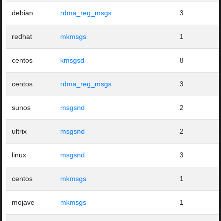
debian
rdma_reg_msgs
3
redhat
mkmsgs
1
centos
kmsgsd
8
centos
rdma_reg_msgs
3
sunos
msgsnd
2
ultrix
msgsnd
2
linux
msgsnd
3
centos
mkmsgs
1
mojave
mkmsgs
1