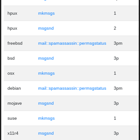
hpux
mkmsgs
1
hpux
msgsnd
2
freebsd
mail::spamassassin::permsgstatus
3pm
bsd
msgsnd
3p
osx
mkmsgs
1
debian
mail::spamassassin::permsgstatus
3pm
mojave
msgsnd
3p
suse
mkmsgs
1
x11r4
msgsnd
3p