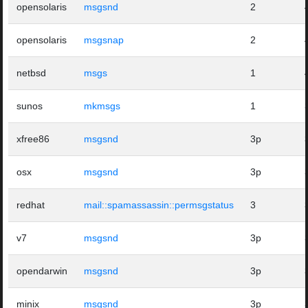
opensolaris
msgsnd
2
opensolaris
msgsnap
2
netbsd
msgs
1
sunos
mkmsgs
1
xfree86
msgsnd
3p
osx
msgsnd
3p
redhat
mail::spamassassin::permsgstatus
3
v7
msgsnd
3p
opendarwin
msgsnd
3p
minix
msgsnd
3p