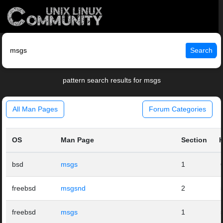
Search
pattern search results for msgs
All Man Pages
Forum Categories
OS
Man Page
Section
H
bsd
msgs
1
freebsd
msgsnd
2
freebsd
msgs
1