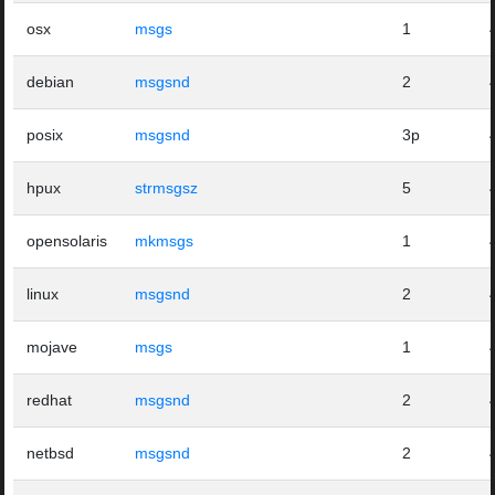
osx
msgs
1
debian
msgsnd
2
posix
msgsnd
3p
hpux
strmsgsz
5
opensolaris
mkmsgs
1
linux
msgsnd
2
mojave
msgs
1
redhat
msgsnd
2
netbsd
msgsnd
2