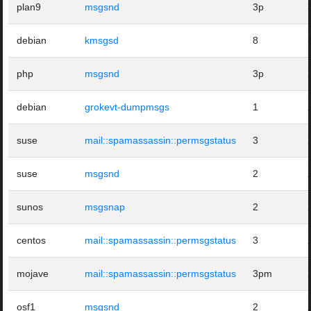
plan9
msgsnd
3p
debian
kmsgsd
8
php
msgsnd
3p
debian
grokevt-dumpmsgs
1
suse
mail::spamassassin::permsgstatus
3
suse
msgsnd
2
sunos
msgsnap
2
centos
mail::spamassassin::permsgstatus
3
mojave
mail::spamassassin::permsgstatus
3pm
osf1
msgsnd
2