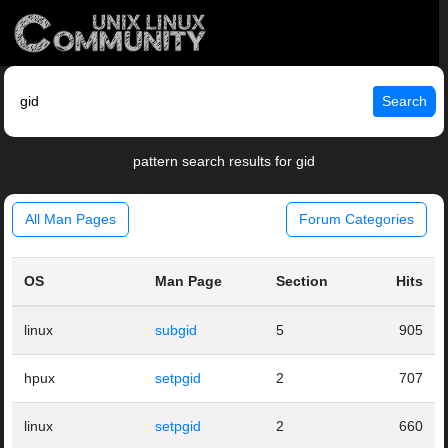
Search
pattern search results for gid
All Man Pages
Forum Categories
OS
Man Page
Section
Hits
linux
subgid
5
905
hpux
setpgid
2
707
linux
setpgid
2
660