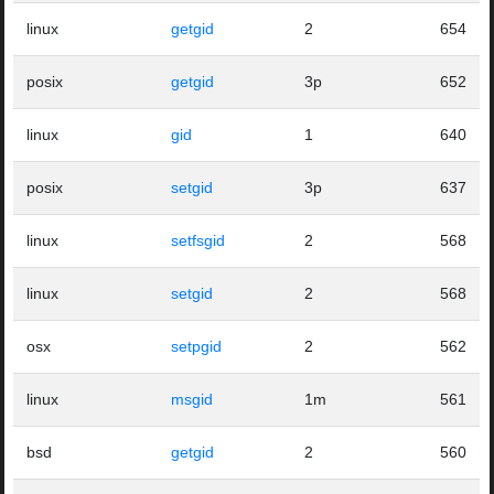
linux
getgid
2
654
posix
getgid
3p
652
linux
gid
1
640
posix
setgid
3p
637
linux
setfsgid
2
568
linux
setgid
2
568
osx
setpgid
2
562
linux
msgid
1m
561
bsd
getgid
2
560