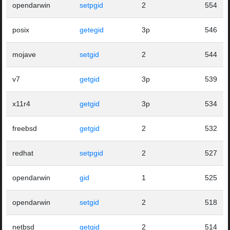
opendarwin
setpgid
2
554
posix
getegid
3p
546
mojave
setgid
2
544
v7
getgid
3p
539
x11r4
getgid
3p
534
freebsd
getgid
2
532
redhat
setpgid
2
527
opendarwin
gid
1
525
opendarwin
setgid
2
518
netbsd
getgid
2
514