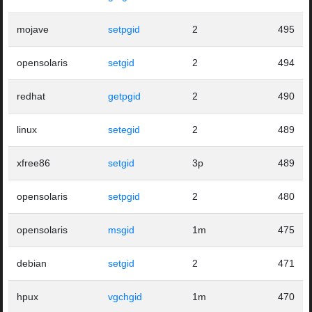
mojave
setpgid
2
495
opensolaris
setgid
2
494
redhat
getpgid
2
490
linux
setegid
2
489
xfree86
setgid
3p
489
opensolaris
setpgid
2
480
opensolaris
msgid
1m
475
debian
setgid
2
471
hpux
vgchgid
1m
470