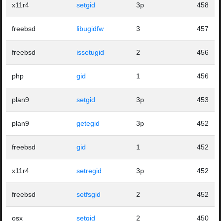
x11r4
setgid
3p
458
freebsd
libugidfw
3
457
freebsd
issetugid
2
456
php
gid
1
456
plan9
setgid
3p
453
plan9
getegid
3p
452
freebsd
gid
1
452
x11r4
setregid
3p
452
freebsd
setfsgid
2
452
osx
setgid
2
450