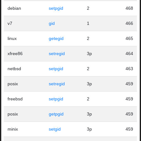
debian
setpgid
2
468
v7
gid
1
466
linux
getegid
2
465
xfree86
setregid
3p
464
netbsd
setpgid
2
463
posix
setregid
3p
459
freebsd
setpgid
2
459
posix
getpgid
3p
459
minix
setgid
3p
459