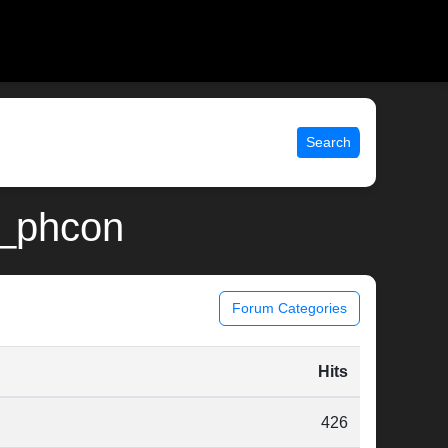
Search
b\_phcon
Forum Categories
Hits
426