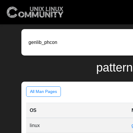
pattern
All Man Pages
OS
linux