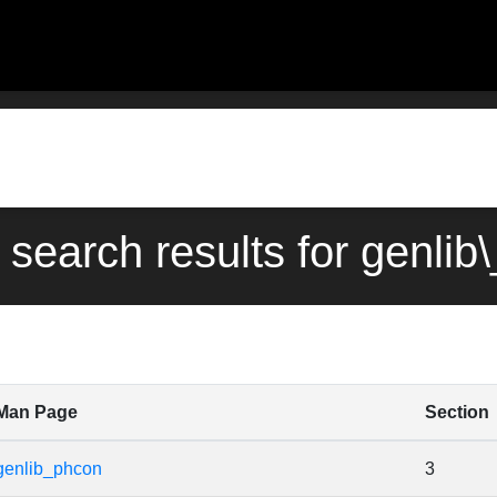
 search results for genli
Man Page
Section
genlib_phcon
3