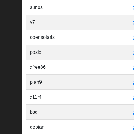
sunos
v7
opensolaris
posix
xfree86
plan9
x11r4
bsd
debian