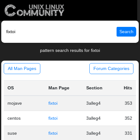
Search
pattern search results for fixtoi
All Man Pages
Forum Categories
OS
Man Page
Section
Hits
mojave
fixtoi
3alleg4
353
centos
fixtoi
3alleg4
352
suse
fixtoi
3alleg4
331