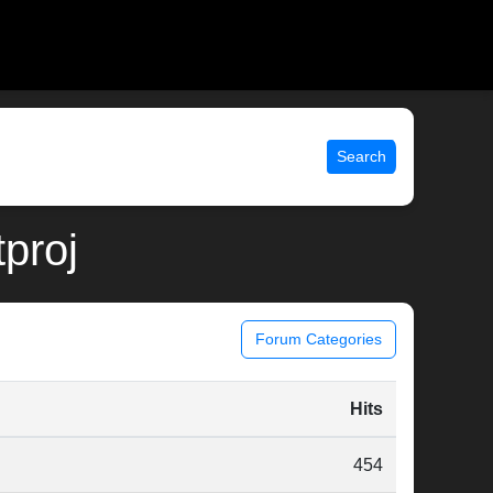
Search
tproj
Forum Categories
Hits
454