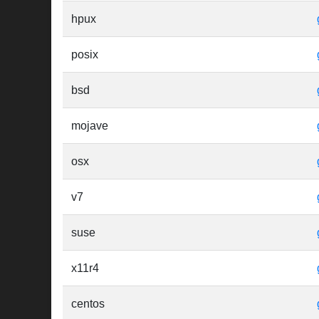
hpux
posix
bsd
mojave
osx
v7
suse
x11r4
centos