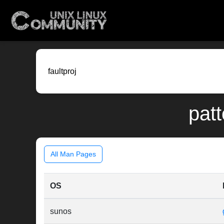
patt
All Man Pages
OS
sunos