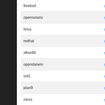
freebsd
opensolaris
linux
redhat
xfree86
opendarwin
osf1
plan9
minix