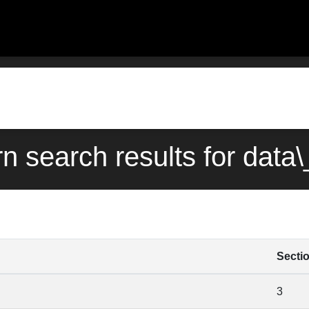
rn search results for data
Secti
3