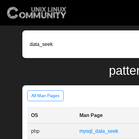
patte
All Man Pages
OS
Man Page
php
mysql_data_seek