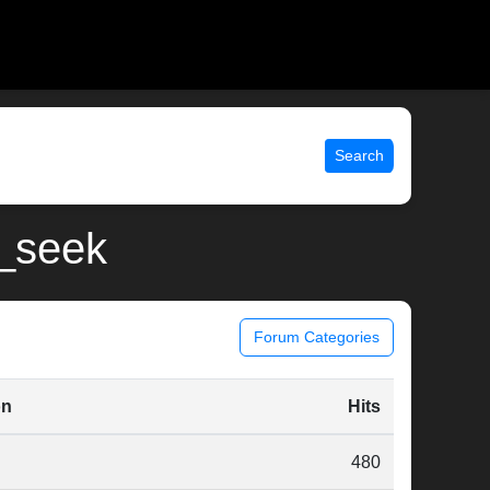
Search
\_seek
Forum Categories
on
Hits
480