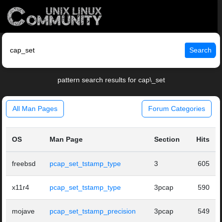
Search
pattern search results for cap\_set
All Man Pages
Forum Categories
OS
Man Page
Section
Hits
freebsd
pcap_set_tstamp_type
3
605
x11r4
pcap_set_tstamp_type
3pcap
590
mojave
pcap_set_tstamp_precision
3pcap
549