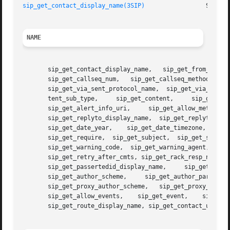
sip_get_contact_display_name(3SIP)
NAME
       sip_get_contact_display_name,   sip_get_from_displa
       sip_get_callseq_num,   sip_get_callseq_method,	sip_get_via_sent_by_host,   sip_get_via_sent_by_port,	sip_get_via_sent_protocol_version,

       sip_get_via_sent_protocol_name,	sip_get_via_sent_transport, sip_get_maxforward, sip_get_content_length, sip_get_content_type, sip_get_con-

       tent_sub_type,	  sip_get_content,     sip_get_accept_type,	sip_get_accept_sub_type,     sip_get_accept_enc,      sip_get_accept_lang,

       sip_get_alert_info_uri,	   sip_get_allow_method,     sip_get_min_expires,     sip_get_mime_version,	sip_get_org,	 sip_get_priority,

       sip_get_replyto_display_name,  sip_get_replyto_uri_str,	sip_get_date_time,   sip_get_date_day,	 sip_get_date_month,   sip_get_d
       sip_get_date_year,    sip_get_date_timezone,    sip_get_content_disp,	sip_get_content_enc,	sip_get_
       sip_get_require,  sip_get_subject,  sip_get_support
       sip_get_warning_code,  sip_get_warning_agent,  sip_
       sip_get_retry_after_cmts, sip_get_rack_resp_num,  s
       sip_get_passertedid_display_name,     sip_get_passe
       sip_get_author_scheme,	  sip_get_author_param,     sip_get_authen_info,     sip_get_proxy_authen_scheme,      sip_get_proxy_authen_param,

       sip_get_proxy_author_scheme,   sip_get_proxy_author
       sip_get_allow_events,	sip_get_event,	  sip_get_substate,	sip_get_content_lang,	  sip_get_tstamp_value,     sip_get_route_uri_str,

       sip_get_route_display_name, sip_get_contact_uri_str