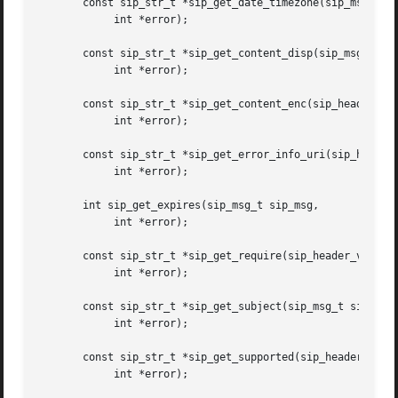
       const sip_str_t *sip_get_date_timezone(sip_msg_t si
	    int *error);

       const sip_str_t *sip_get_content_disp(sip_msg_t sip
	    int *error);

       const sip_str_t *sip_get_content_enc(sip_header_val
	    int *error);

       const sip_str_t *sip_get_error_info_uri(sip_header_
	    int *error);

       int sip_get_expires(sip_msg_t sip_msg,

	    int *error);

       const sip_str_t *sip_get_require(sip_header_value_t
	    int *error);

       const sip_str_t *sip_get_subject(sip_msg_t sip_msg,
	    int *error);

       const sip_str_t *sip_get_supported(sip_header_value
	    int *error);
