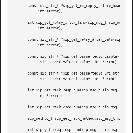
       const sip_str_t *sip_get_in_reply_to(sip_header_val
	    int *error);

       int sip_get_retry_after_time(sip_msg_t sip_msg,

	    int *error);

       const sip_str_t *sip_get_retry_after_cmts(sip_msg_t
	    int *error);

       const sip_str_t *sip_get_passertedid_display_name

	    (sip_header_value_t value, int *error);

       const sip_str_t *sip_get_passertedid_uri_str

	    (sip_header_value_t value, int *error);

       int sip_get_rack_resp_num(sip_msg_t sip_msg,

	    int *error);

       int sip_get_rack_cseq_num(sip_msg_t sip_msg, int *e
       sip_method_t sip_get_rack_method(sip_msg_t sip_msg,
       int sip_get_rseq_resp_num(sip_msg_t sip_msg,
