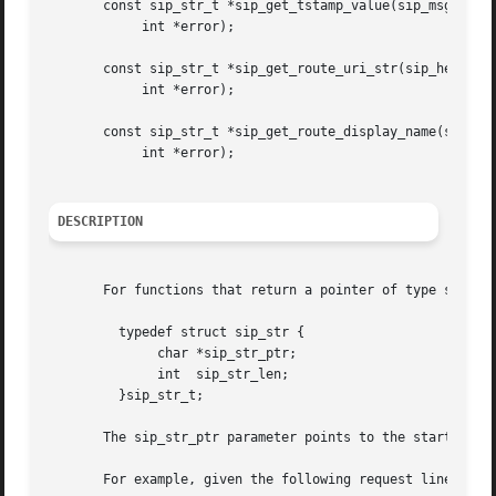
       const sip_str_t *sip_get_tstamp_value(sip_msg_t sip
	    int *error);

       const sip_str_t *sip_get_route_uri_str(sip_header_v
	    int *error);

       const sip_str_t *sip_get_route_display_name(sip_hea
	    int *error);

DESCRIPTION