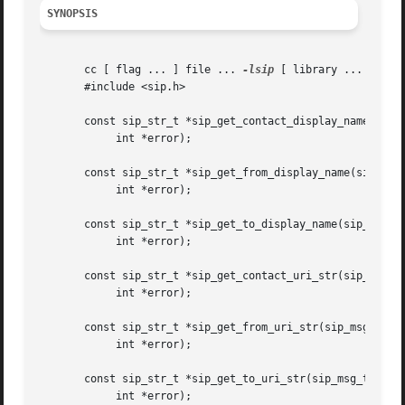
SYNOPSIS
       cc [ flag ... ] file ... 
-lsip
 [ library ... ]

       #include <sip.h>

       const sip_str_t *sip_get_contact_display_name(sip_h
	    int *error);

       const sip_str_t *sip_get_from_display_name(sip_msg_
	    int *error);

       const sip_str_t *sip_get_to_display_name(sip_msg_t 
	    int *error);

       const sip_str_t *sip_get_contact_uri_str(sip_header
	    int *error);

       const sip_str_t *sip_get_from_uri_str(sip_msg_t sip
	    int *error);

       const sip_str_t *sip_get_to_uri_str(sip_msg_t sip_m
	    int *error);
