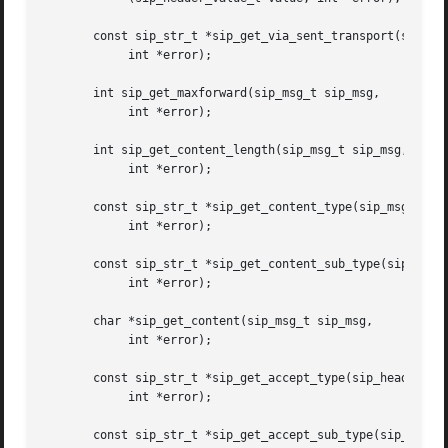
       const sip_str_t *sip_get_via_sent_transport(sip_hea
	    int *error);

       int sip_get_maxforward(sip_msg_t sip_msg,

	    int *error);

       int sip_get_content_length(sip_msg_t sip_msg,

	    int *error);

       const sip_str_t *sip_get_content_type(sip_msg_t sip
	    int *error);

       const sip_str_t *sip_get_content_sub_type(sip_msg_t
	    int *error);

       char *sip_get_content(sip_msg_t sip_msg,

	    int *error);

       const sip_str_t *sip_get_accept_type(sip_header_val
	    int *error);

       const sip_str_t *sip_get_accept_sub_type(sip_header