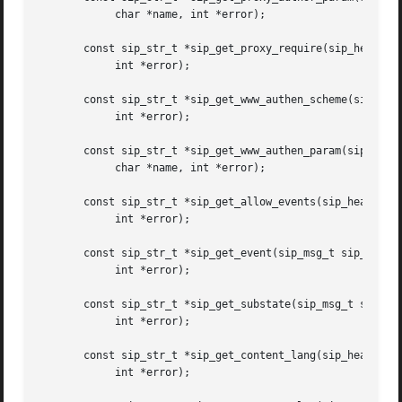
	    char *name, int *error);

       const sip_str_t *sip_get_proxy_require(sip_header_v
	    int *error);

       const sip_str_t *sip_get_www_authen_scheme(sip_msg_
	    int *error);

       const sip_str_t *sip_get_www_authen_param(sip_msg_t
	    char *name, int *error);

       const sip_str_t *sip_get_allow_events(sip_header_va
	    int *error);

       const sip_str_t *sip_get_event(sip_msg_t sip_msg,

	    int *error);

       const sip_str_t *sip_get_substate(sip_msg_t sip_msg
	    int *error);

       const sip_str_t *sip_get_content_lang(sip_header_va
	    int *error);
