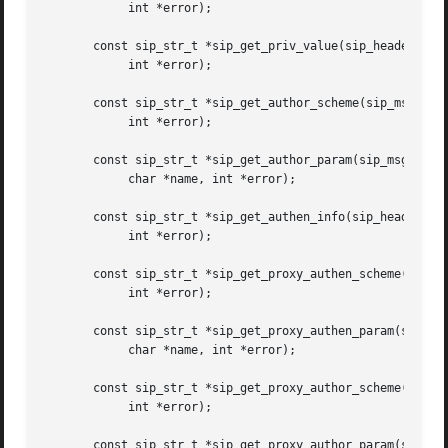
	    int *error);

       const sip_str_t *sip_get_priv_value(sip_header_valu
	    int *error);

       const sip_str_t *sip_get_author_scheme(sip_msg_t si
	    int *error);

       const sip_str_t *sip_get_author_param(sip_msg_t sip
	    char *name, int *error);

       const sip_str_t *sip_get_authen_info(sip_header_val
	    int *error);

       const sip_str_t *sip_get_proxy_authen_scheme(sip_ms
	    int *error);

       const sip_str_t *sip_get_proxy_authen_param(sip_msg
	    char *name, int *error);

       const sip_str_t *sip_get_proxy_author_scheme(sip_ms
	    int *error);

       const sip_str_t *sip_get_proxy_author_param(sip_msg