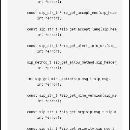
	    int *error);

       const sip_str_t *sip_get_accept_enc(sip_header_valu
	    int *error);

       const sip_str_t *sip_get_accept_lang(sip_header_val
	    int *error);

       const sip_str_t *sip_get_alert_info_uri(sip_header_
	    int *error);

       sip_method_t sip_get_allow_method(sip_header_value_
	    int *error);

       int sip_get_min_expire(sip_msg_t sip_msg,

	    int *error);

       const sip_str_t *sip_get_mime_version(sip_msg_t sip
	    int *error);

       const sip_str_t *sip_get_org(sip_msg_t sip_msg,

	    int *error);

       const sip_str_t *sip_get_priority(sip_msg_t sip_msg