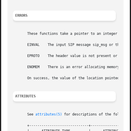
ERRORS
       These functions take a pointer to an integer error 
       EINVAL	 The input SIP message sip_msg or the header value is null; or the specified header/header value is deleted.

       EPROTO	 The header value is not present or invalid. The parser could not parse it correctly.

       ENOMEM	 There is an error allocating memory for the return value.

       On success, the value of the location pointed to by
ATTRIBUTES
       See 
attributes(5)
 for descriptions of the following
       +-----------------------------+--------------------