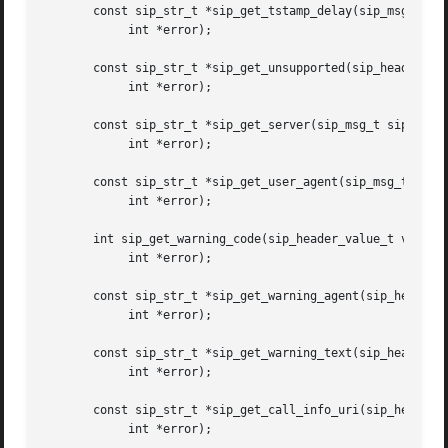
       const sip_str_t *sip_get_tstamp_delay(sip_msg_t sip
	    int *error);

       const sip_str_t *sip_get_unsupported(sip_header_val
	    int *error);

       const sip_str_t *sip_get_server(sip_msg_t sip_msg,

	    int *error);

       const sip_str_t *sip_get_user_agent(sip_msg_t sip_m
	    int *error);

       int sip_get_warning_code(sip_header_value_t value,

	    int *error);

       const sip_str_t *sip_get_warning_agent(sip_header_v
	    int *error);

       const sip_str_t *sip_get_warning_text(sip_header_va
	    int *error);

       const sip_str_t *sip_get_call_info_uri(sip_header_v
	    int *error);
