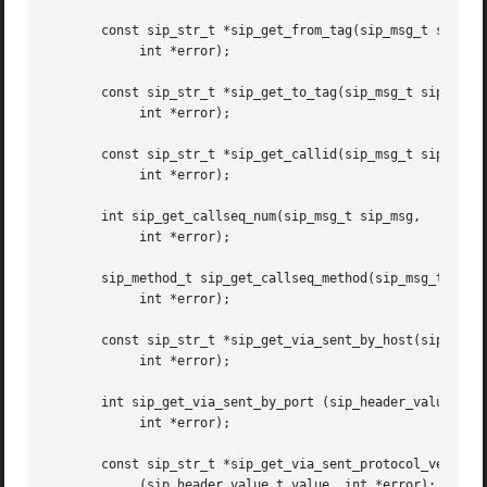
       const sip_str_t *sip_get_from_tag(sip_msg_t sip_msg
	    int *error);

       const sip_str_t *sip_get_to_tag(sip_msg_t sip_msg,

	    int *error);

       const sip_str_t *sip_get_callid(sip_msg_t sip_msg,

	    int *error);

       int sip_get_callseq_num(sip_msg_t sip_msg,

	    int *error);

       sip_method_t sip_get_callseq_method(sip_msg_t sip_m
	    int *error);

       const sip_str_t *sip_get_via_sent_by_host(sip_heade
	    int *error);

       int sip_get_via_sent_by_port (sip_header_value_t va
	    int *error);

       const sip_str_t *sip_get_via_sent_protocol_version

	    (sip_header_value_t value, int *error);
